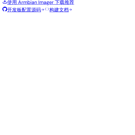
使用 Armbian Imager 下载
推荐
开发板配置源码
构建文档
滚动发布
构建日期
:
2026年7月30日
类
发行版
变体
内核
大小
下载
型
Minimal
edge
343
直接下载
—
Debian
(CLI)
7.1.5
MB
SHA
ASC
Torrent
13
trixie
从源码构建
使用 Armbian 构建框架复现此镜像