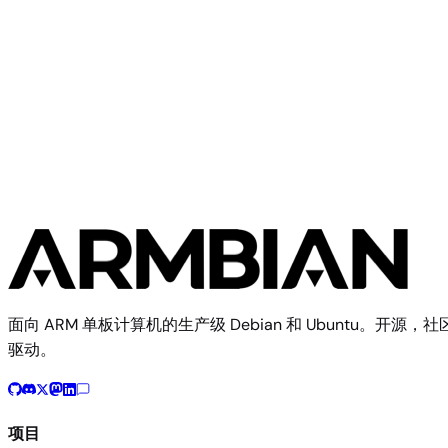
When you download an Armbian image, flash it to your SD
card or SSD, and boot your board, a huge amount of
automation has already happened b...
阅读更多
面向 ARM 单板计算机的生产级 Debian 和 Ubuntu。开源，社
驱动。
项目