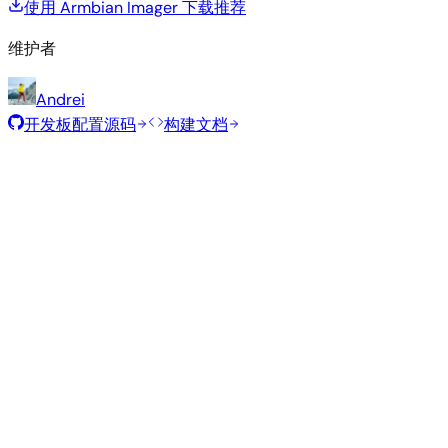
使用 Armbian Imager 下载
推荐
维护者
Andrei
开发板配置源码
构建文档
专用应用
构建日期
:
2026年2月12日
类
大
发行版
应用
内核
下载
型
小
515
直接下载
—
vendor
6.12.49
Debian
Kali Linux
MB
SHA
ASC
Torre
Sid
sid