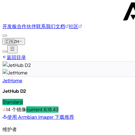
开发板
合作伙伴
联系我们
文档
社区
🇨🇳
ZH
返回目录
JetHome
JetHub D2
Standard
14 个镜像
current
6.18.43
使用 Armbian Imager 下载
推荐
维护者