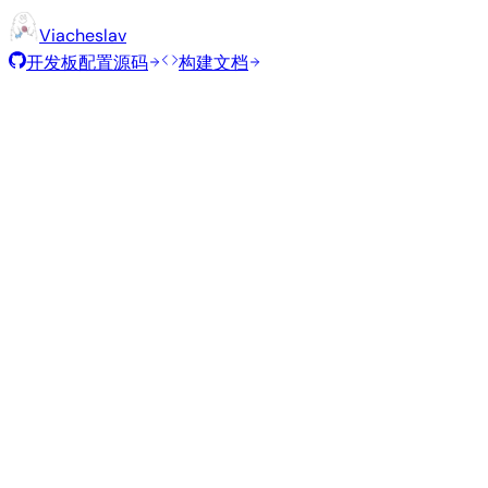
Viacheslav
开发板配置源码
构建文档
推荐镜像
由 Armbian 团队为此开发板精选的经过测试的稳定镜像。
Armbian
26.8.1
Gnome
Ubuntu 26.04
current
6.18.43
状态