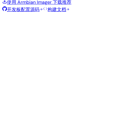
使用 Armbian Imager 下载
推荐
开发板配置源码
构建文档
滚动发布
构建日期
:
2026年7月30日
类
发行版
变体
内核
大小
下载
型
current
1.0
直接下载
Gnome
—
Ubuntu
6.18.41
GB
SHA
ASC
Torrent
26.04
resolute
Kde
current
直接下载
—
1.3 GB
Ubuntu
Plasma
6.18.41
SHA
ASC
Torrent
26.04
resolute
vendor
1002
直接下载