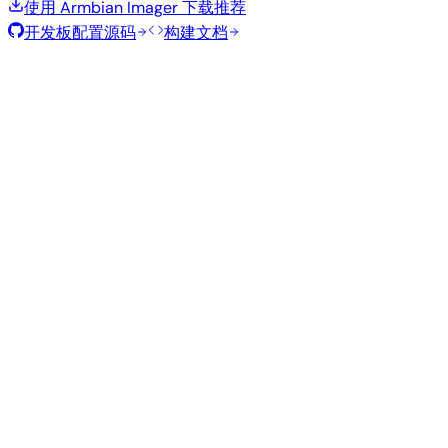
使用 Armbian Imager 下载
推荐
开发板配置源码
构建文档
滚动发布
构建日期
:
2026年7月30日
类
发行版
变体
内核
大小
下载
型
current
752
直接下载
Xfce
—
Ubuntu
6.18.40
MB
SHA
ASC
Torrent
26.04
resolute
Minimal
current
295
直接下载
—
(CLI)
6.18.40
MB
SHA
ASC
Torrent
Debian 13
trixie