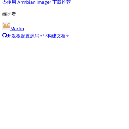
使用 Armbian Imager 下载
推荐
维护者
Martin
开发板配置源码
构建文档
滚动发布
构建日期
:
2026年8月7日
类
发行版
变体
内核
大小
下载
型
Minimal
current
285
直接下载
—
(CLI)
6.18.43
MB
SHA
ASC
Torrent
Debian 14
forky
current
804
直接下载
Xfce
—
Ubuntu