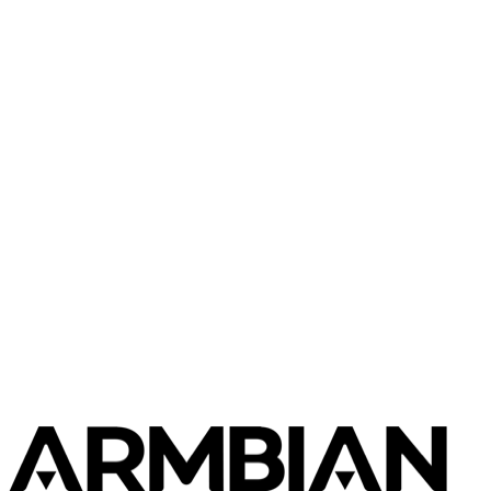
TQ Group
MBa8MPxL
TQ Group
TQ-SMARC2-TQMa8MPxS