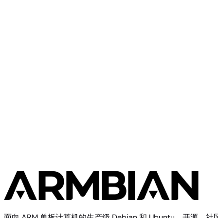
SpaceMit
SpacemiT K3 Pico-ITX
SpaceMit
SpacemiT MusePi Pro
面向 ARM 单板计算机的生产级 Debian 和 Ubuntu。开源，社