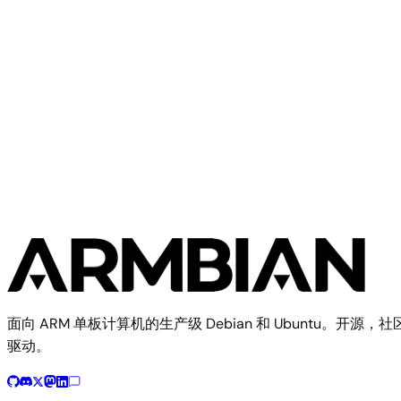
—
(CLI)
6.18.43
MB
SHA
ASC
Torrent
Debian 13
trixie
从源码构建
使用 Armbian 构建框架复现此镜像
$ 
./compile.sh BOARD=norco-emb-3531 RELEASE=trixie BUIL
构建文档
开发板配置源码
面向 ARM 单板计算机的生产级 Debian 和 Ubuntu。开源，社
驱动。