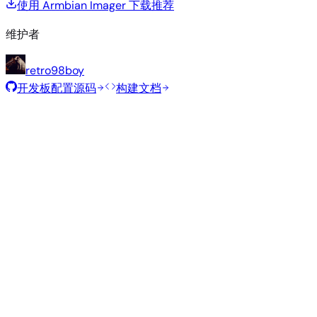
使用 Armbian Imager 下载
推荐
维护者
retro98boy
开发板配置源码
构建文档
滚动发布
构建日期
:
2026年8月7日
类
发行版
变体
内核
大小
下载
型
current
839
直接下载
Xfce
—
Ubuntu
6.18.43
MB
SHA
ASC
Torrent
26.04
resolute
Minimal
current
338
直接下载