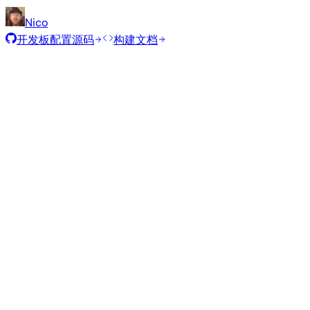
Nico
开发板配置源码
构建文档
推荐镜像
由 Armbian 团队为此开发板精选的经过测试的稳定镜像。
Armbian
26.8.1
Xfce
Ubuntu 26.04
current
6.18.43
状态