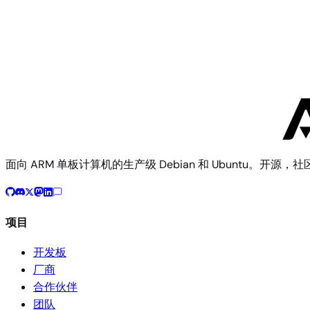
从源码构建
使用 Armbian 构建框架复现此镜像
$ 
./compile.sh BOARD=oneplus-kebab RELEASE=trixie BUIL
构建文档
开发板配置源码
面向 ARM 单板计算机的生产级 Debian 和 Ubuntu。开源，
项目
开发板
厂商
合作伙伴
团队