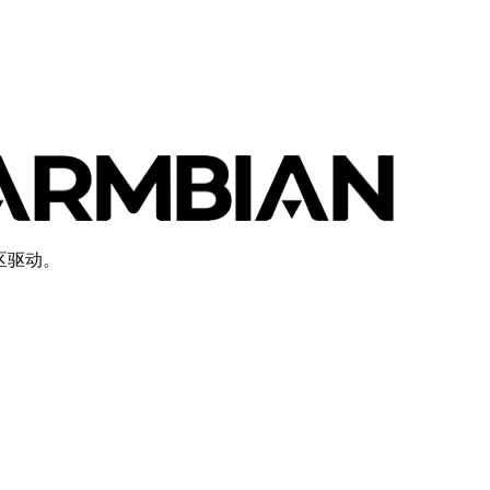
D_DESKTOP=no BUILD_MINIMAL=yes KERNEL_CONFIGURE=no
社区驱动。