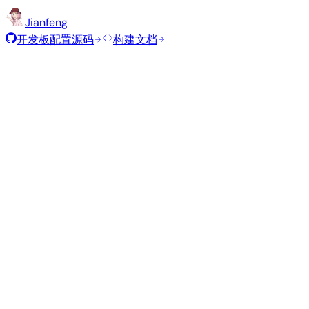
Jianfeng
开发板配置源码
构建文档
桌面
构建日期
:
2024年11月24日
发行版
变体
类型
内核
大小
直
Gnome
—
current
6.11.9
1.6 GB
SHA
Ubuntu 24.04
noble
必需文件
·
1
直
Kde Neon
—
current
6.11.9
2.0 GB
SHA
Ubuntu 24.04
noble
必需文件
·
1