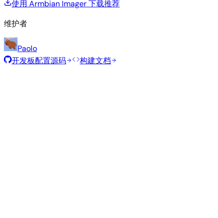
使用 Armbian Imager 下载
推荐
维护者
Paolo
开发板配置源码
构建文档
滚动发布
构建日期
:
2026年7月30日
类
发行版
变体
内核
大小
下载
型
current
813
直接下载
Xfce
—
Ubuntu
6.18.40
MB
SHA
ASC
Torrent
26.04
resolute
Minimal
current
319
直接下载