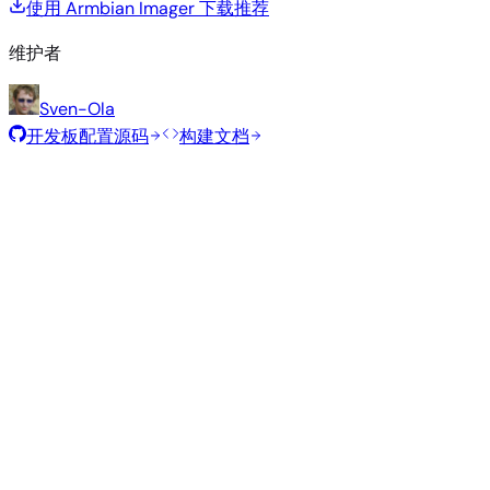
使用 Armbian Imager 下载
推荐
维护者
Sven-Ola
开发板配置源码
构建文档
滚动发布
构建日期
:
2026年8月7日
类
发行版
变体
内核
大小
下载
型
Minimal
current
317
直接下载
—
Debian
(CLI)
6.18.43
MB
SHA
ASC
Torrent
13
trixie