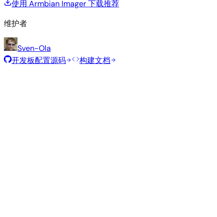
使用 Armbian Imager 下载
推荐
维护者
Sven-Ola
开发板配置源码
构建文档
滚动发布
构建日期
:
2026年8月7日
类
发行版
变体
内核
大小
下载
型
Minimal
current
405
直接下载
—
Debian
(CLI)
6.18.43
MB
SHA
ASC
Torrent
13
trixie