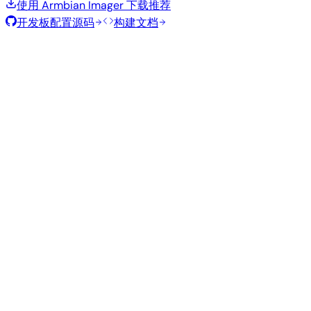
使用 Armbian Imager 下载
推荐
开发板配置源码
构建文档
滚动发布
构建日期
:
2026年7月30日
类
发行版
变体
内核
大小
下载
型
current
776
直接下载
Xfce
—
Ubuntu
6.18.41
MB
SHA
ASC
Torrent
26.04
resolute
Minimal
current
286
直接下载
—
(CLI)
6.18.41
MB
SHA
ASC
Torrent
Debian 13
trixie