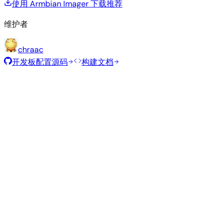
使用 Armbian Imager 下载
推荐
维护者
chraac
开发板配置源码
构建文档
滚动发布
构建日期
:
2026年8月7日
类
发行版
变体
内核
大小
下载
型
current
807
直接下载
Xfce
—
Ubuntu
6.18.43
MB
SHA
ASC
Torrent
26.04
resolute
Minimal
current
307
直接下载