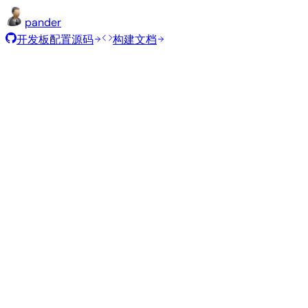
pander
开发板配置源码
构建文档
推荐镜像
由 Armbian 团队为此开发板精选的经过测试的稳定镜像。
Armbian
26.2.1
Minimal (CLI)
Debian 13
current
6.12.68
状态