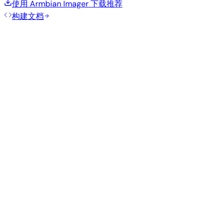
使用 Armbian Imager 下载
推荐
构建文档
推荐镜像
由 Armbian 团队为此开发板精选的经过测试的稳定镜像。
Armbian
26.5.1
Gnome
Ubuntu 26.04
current
6.18.32
状态