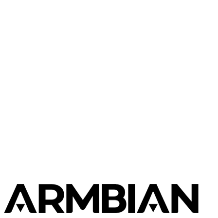
类
大
发行版
变体
内核
下载
型
小
Minimal
314
直接下载
—
current
6.18.24
Ubuntu
(CLI)
MB
SHA
ASC
Torrent
26.04
resolute
从源码构建
使用 Armbian 构建框架复现此镜像
$ 
./compile.sh BOARD=sakurapi-rk3308b RELEASE=trixie BU
构建文档
开发板配置源码