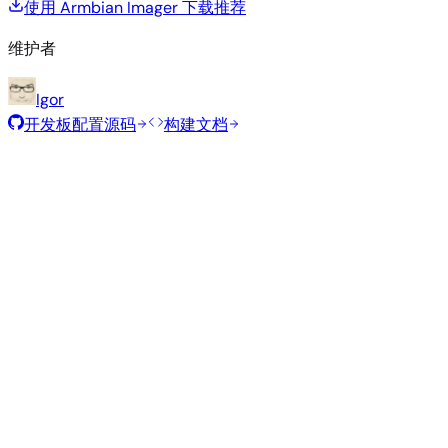
使用 Armbian Imager 下载
推荐
维护者
Igor
开发板配置源码
构建文档
推荐镜像
由 Armbian 团队为此开发板精选的经过测试的稳定镜像。
Armbian
26.8.1
Xfce
Ubuntu 26.04