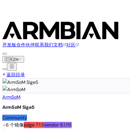
开发板
合作伙伴
联系我们
文档
社区
🇨🇳
ZH
返回目录
ArmSoM
ArmSoM Sige5
Community
6 个镜像
edge
7.1.5
vendor
6.1.115