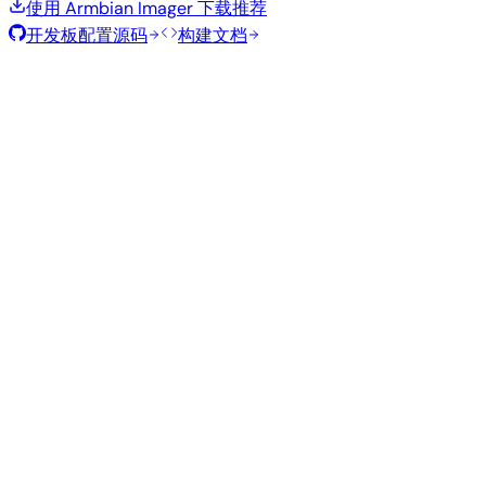
使用 Armbian Imager 下载
推荐
开发板配置源码
构建文档
滚动发布
构建日期
:
2026年7月30日
类
发行版
变体
内核
大小
下载
型
edge
1.0
直接下载
Gnome
—
Ubuntu
7.1.5
GB
SHA
ASC
Torrent
26.04
resolute
Kde
edge
1.3
直接下载
—
Ubuntu
Plasma
7.1.5
GB
SHA
ASC
Torrent
26.04
resolute
vendor
1010
直接下载