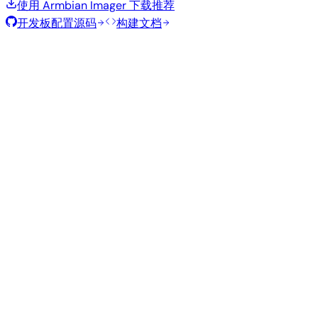
使用 Armbian Imager 下载
推荐
开发板配置源码
构建文档
滚动发布
构建日期
:
2026年8月7日
类
发行版
变体
内核
大小
下载
型
vendor
995
直接下载
Gnome
—
Ubuntu
6.1.115
MB
SHA
ASC
Torrent
26.04
resolute
Kde
vendor
1.3
直接下载
—
Ubuntu
Plasma
6.1.115
GB
SHA
ASC
Torrent
26.04
resolute
Minimal
vendor
297
直接下载
—