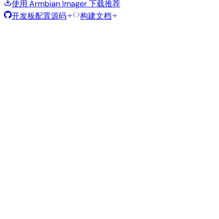
使用 Armbian Imager 下载
推荐
开发板配置源码
构建文档
滚动发布
构建日期
:
2026年8月7日
类
发行版
变体
内核
大小
下载
型
current
766
直接下载
Xfce
—
Ubuntu
6.18.43
MB
SHA
ASC
Torrent
26.04
resolute
Minimal
current
295
直接下载
—
(CLI)
6.18.43
MB
SHA
ASC
Torrent
Debian 13
trixie