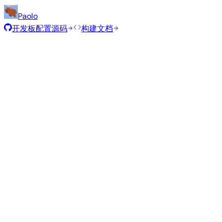
Paolo
开发板配置源码
构建文档
滚动发布
构建日期
:
2026年7月30日
发行版
变体
类型
内核
Xfce
—
current
6.18.41
84
Ubuntu 26.04
resolute
Minimal (CLI)
—
current
6.18.41
317
Debian 13
trixie
从源码构建