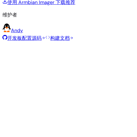
使用 Armbian Imager 下载
推荐
维护者
Andy
开发板配置源码
构建文档
滚动发布
构建日期
:
2026年8月7日
类
发行版
变体
内核
大小
下载
型
current
835
直接下载
Xfce
—
Ubuntu
6.18.43
MB
SHA
ASC
Torrent
26.04
resolute
Minimal
current
339
直接下载