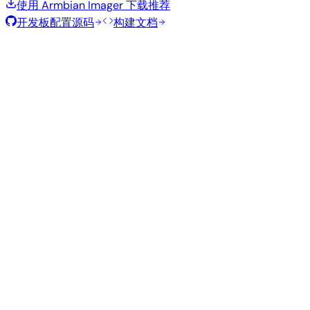
使用 Armbian Imager 下载
推荐
开发板配置源码
构建文档
滚动发布
构建日期
:
2026年8月7日
类
发行版
变体
内核
大小
下载
型
current
830
直接下载
Xfce
—
Ubuntu
6.18.43
MB
SHA
ASC
Torrent
26.04
resolute
Minimal
current
372
直接下载
—
(CLI)
6.18.43
MB
SHA
ASC
Torrent
Debian 13
trixie