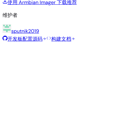
使用 Armbian Imager 下载
推荐
维护者
sputnik2019
开发板配置源码
构建文档
滚动发布
构建日期
:
2026年7月30日
类
发行版
变体
内核
大小
下载
型
vendor
984
直接下载
Gnome
—
Ubuntu
6.1.115
MB
SHA
ASC
Torrent
26.04
resolute