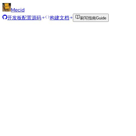
Mecid
开发板配置源码
构建文档
刷写指南
Guide
推荐镜像
由 Armbian 团队为此开发板精选的经过测试的稳定镜像。
Armbian
26.5.2
Gnome
Ubuntu 26.04
vendor
6.1.115
状态