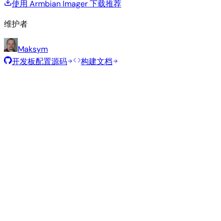
使用 Armbian Imager 下载
推荐
维护者
Maksym
开发板配置源码
构建文档
滚动发布
构建日期
:
2026年8月7日
类
发行版
变体
内核
大小
下载
型
Minimal
current
388
直接下载
—
Debian
(CLI)
6.18.43
MB
SHA
ASC
Torrent
13
trixie