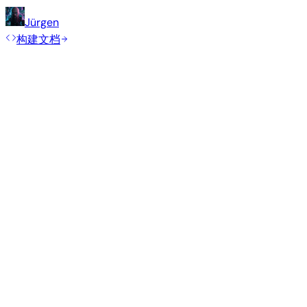
Jürgen
构建文档
滚动发布
构建日期
:
2026年7月30日
发行版
变体
类型
内核
大小
Minimal (CLI)
—
current
6.18.41
406 MB
S
Debian 13
trixie
更多
Makerbase
产品