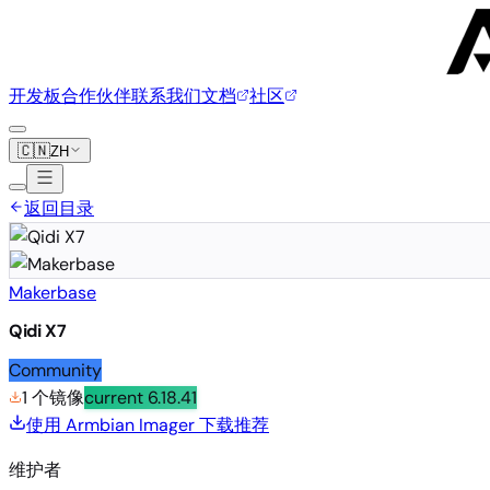
开发板
合作伙伴
联系我们
文档
社区
🇨🇳
ZH
返回目录
Makerbase
Qidi X7
Community
1 个镜像
current
6.18.41
使用 Armbian Imager 下载
推荐
维护者