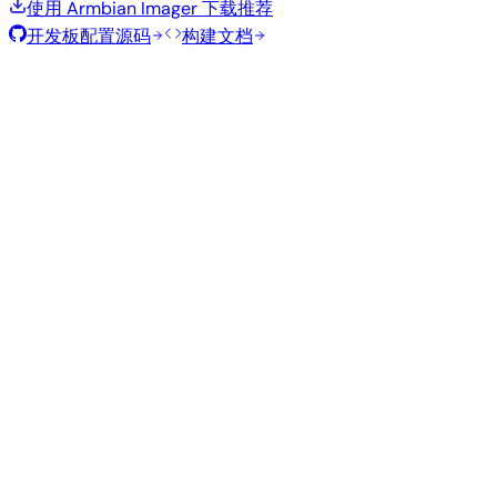
使用 Armbian Imager 下载
推荐
开发板配置源码
构建文档
滚动发布
构建日期
:
2026年8月7日
类
发行版
变体
内核
大小
下载
型
Minimal
current
293
直接下载
—
Debian
(CLI)
6.18.43
MB
SHA
ASC
Torrent
13
trixie
从源码构建
使用 Armbian 构建框架复现此镜像