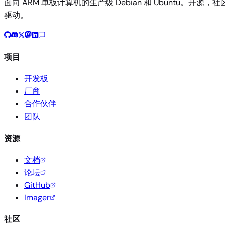
面向 ARM 单板计算机的生产级 Debian 和 Ubuntu。开源，社
驱动。
项目
开发板
厂商
合作伙伴
团队
资源
文档
论坛
GitHub
Imager
社区