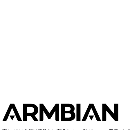
FriendlyElec
FriendlyElec CM3588 NAS
FriendlyElec
NanoPi R6C