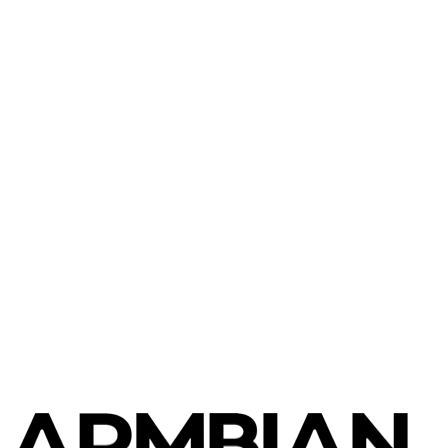
FriendlyElec
FriendlyElec CM3588 NAS
FriendlyElec
NanoPi R6C