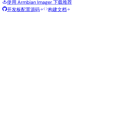
使用 Armbian Imager 下载
推荐
开发板配置源码
构建文档
滚动发布
构建日期
:
2026年8月7日
类
发行版
变体
内核
大小
下载
型
current
792
直接下载
Xfce
—
Ubuntu
6.18.43
MB
SHA
ASC
Torrent
26.04
resolute
Minimal
current
306
直接下载
—
(CLI)
6.18.43
MB
SHA
ASC
Torrent
Debian 13
trixie