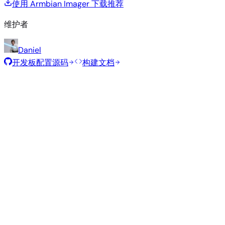
使用 Armbian Imager 下载
推荐
维护者
Daniel
开发板配置源码
构建文档
滚动发布
构建日期
:
2026年7月30日
类
发行版
变体
内核
大小
下载
型
Minimal
current
295
直接下载
—
Debian
(CLI)
6.18.40
MB
SHA
ASC
Torrent
13
trixie