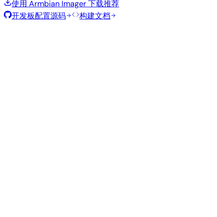
使用 Armbian Imager 下载
推荐
开发板配置源码
构建文档
滚动发布
构建日期
:
2026年8月7日
类
发行版
变体
内核
大小
下载
型
current
821
直接下载
Xfce
—
Ubuntu
6.18.43
MB
SHA
ASC
Torrent
26.04
resolute
Minimal
current
318
直接下载
—
(CLI)
6.18.43
MB
SHA
ASC
Torrent
Debian 13
trixie