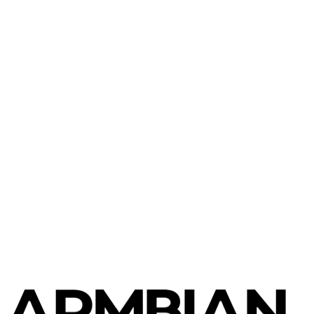
FriendlyElec
NanoPi M4V2
FriendlyElec
NanoPi R4S