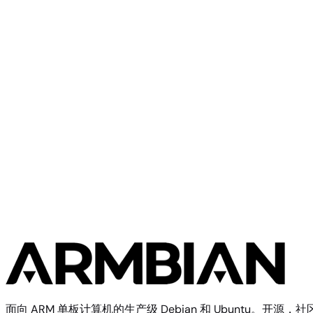
Kde
current
1.9
直接下载
—
Ubuntu
Plasma
6.18.41
GB
SHA
ASC
Torrent
26.04
resolute
Minimal
current
953
直接下载
—
(CLI)
6.18.41
MB
SHA
ASC
Torrent
Debian 13
trixie
从源码构建
使用 Armbian 构建框架复现此镜像
$ 
./compile.sh BOARD=photonicat2 RELEASE=trixie BUILD_D
构建文档
开发板配置源码
面向 ARM 单板计算机的生产级 Debian 和 Ubuntu。开源，社