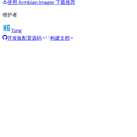
使用 Armbian Imager 下载
推荐
维护者
Tong
开发板配置源码
构建文档
滚动发布
构建日期
:
2026年7月30日
类
发行版
变体
内核
大小
下载
型
current
1.6
直接下载
Gnome
—
Ubuntu
6.18.41
GB
SHA
ASC
Torrent
26.04
resolute