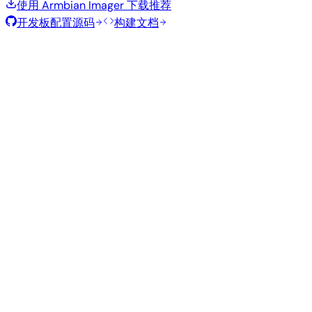
使用 Armbian Imager 下载
推荐
开发板配置源码
构建文档
滚动发布
构建日期
:
2026年7月30日
类
发行版
变体
内核
大小
下载
型
current
756
直接下载
Xfce
—
Ubuntu
6.18.41
MB
SHA
ASC
Torrent
26.04
resolute
Minimal
current
295
直接下载
—
(CLI)
6.18.40
MB
SHA
ASC
Torrent
Debian 13
trixie