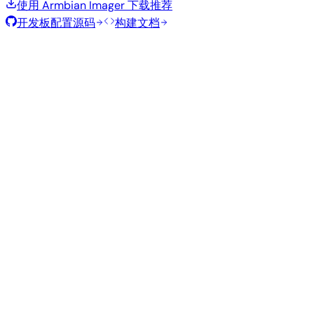
使用 Armbian Imager 下载
推荐
开发板配置源码
构建文档
滚动发布
构建日期
:
2026年8月7日
类
发行版
变体
内核
大小
下载
型
Minimal
current
285
直接下载
—
Debian
(CLI)
6.12.100
MB
SHA
ASC
Torrent
13
trixie
从源码构建
使用 Armbian 构建框架复现此镜像