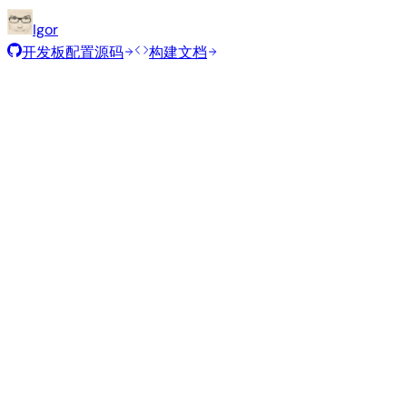
Igor
开发板配置源码
构建文档
推荐镜像
由 Armbian 团队为此开发板精选的经过测试的稳定镜像。
Armbian
25.11.1
Minimal (CLI)
Debian 13
current
6.12.58
状态