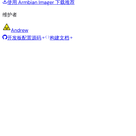
使用 Armbian Imager 下载
推荐
维护者
Andrew
开发板配置源码
构建文档
精简 / IOT
构建日期
:
2026年4月25日
类
大
发行版
变体
内核
下载
型
小
Minimal
318
直接下载
—
vendor
6.18.13
Ubuntu
(CLI)
MB
SHA
ASC
Torrent
26.04
resolute