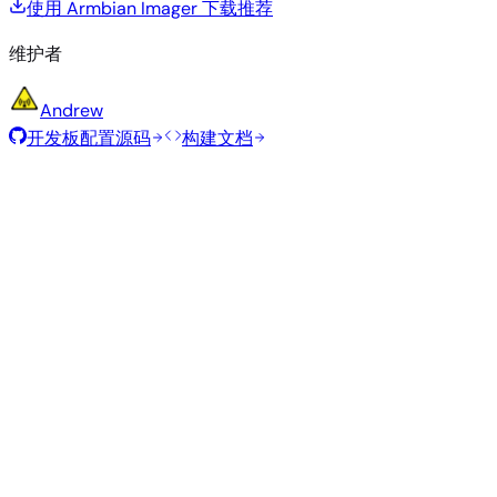
使用 Armbian Imager 下载
推荐
维护者
Andrew
开发板配置源码
构建文档
精简 / IOT
构建日期
:
2026年4月25日
类
大
发行版
变体
内核
下载
型
小
Minimal
316
直接下载
—
vendor
6.18.13
Ubuntu
(CLI)
MB
SHA
ASC
Torrent
26.04
resolute