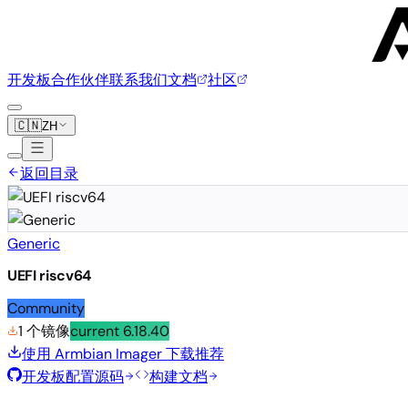
开发板
合作伙伴
联系我们
文档
社区
🇨🇳
ZH
返回目录
Generic
UEFI riscv64
Community
1 个镜像
current
6.18.40
使用 Armbian Imager 下载
推荐
开发板配置源码
构建文档