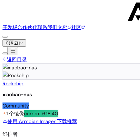
开发板
合作伙伴
联系我们
文档
社区
🇨🇳
ZH
返回目录
Rockchip
xiaobao-nas
Community
1 个镜像
current
6.18.40
使用 Armbian Imager 下载
推荐
维护者