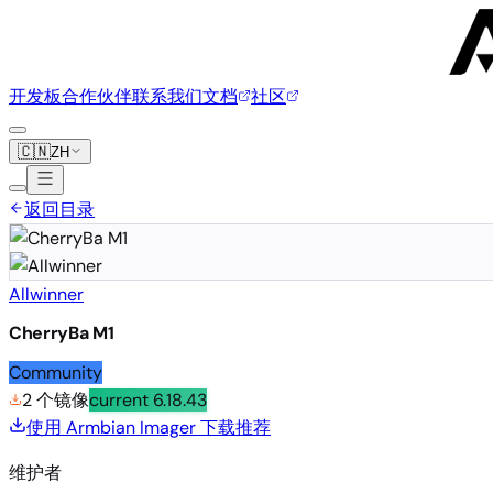
开发板
合作伙伴
联系我们
文档
社区
🇨🇳
ZH
返回目录
Allwinner
CherryBa M1
Community
2 个镜像
current
6.18.43
使用 Armbian Imager 下载
推荐
维护者