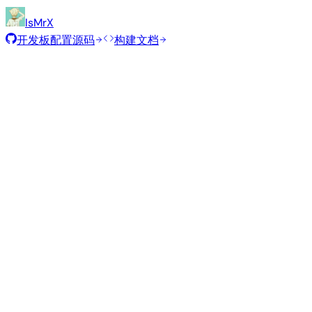
IsMrX
开发板配置源码
构建文档
滚动发布
构建日期
:
2026年8月7日
发行版
变体
类型
内核
Xfce
—
current
6.18.43
78
Ubuntu 26.04
resolute
Minimal (CLI)
—
current
6.18.43
30
Debian 13
trixie
从源码构建