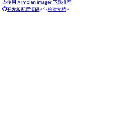
使用 Armbian Imager 下载
推荐
开发板配置源码
构建文档
滚动发布
构建日期
:
2026年7月30日
类
发行版
变体
内核
大小
下载
型
current
809
直接下载
Xfce
—
Ubuntu
6.18.40
MB
SHA
ASC
Torrent
26.04
resolute
Minimal
current
297
直接下载
—
(CLI)
6.18.40
MB
SHA
ASC
Torrent
Debian 13
trixie