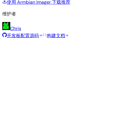
使用 Armbian Imager 下载
推荐
维护者
Chris
开发板配置源码
构建文档
滚动发布
构建日期
:
2026年7月30日
类
发行版
变体
内核
大小
下载
型
current
809
直接下载
Xfce
—
Ubuntu
6.18.41
MB
SHA
ASC
Torrent
26.04
resolute
Minimal
current
301
直接下载