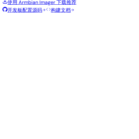
使用 Armbian Imager 下载
推荐
开发板配置源码
构建文档
滚动发布
构建日期
:
2026年7月30日
类
发行版
变体
内核
大小
下载
型
current
751
直接下载
Xfce
—
Ubuntu
6.18.40
MB
SHA
ASC
Torrent
26.04
resolute
Minimal
current
308
直接下载
—
(CLI)
6.18.40
MB
SHA
ASC
Torrent
Debian 13
trixie