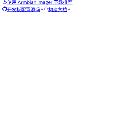
使用 Armbian Imager 下载
推荐
开发板配置源码
构建文档
滚动发布
构建日期
:
2026年8月7日
类
发行版
变体
内核
大小
下载
型
current
841
直接下载
Xfce
—
Ubuntu
6.18.43
MB
SHA
ASC
Torrent
26.04
resolute
Minimal
current
317
直接下载
—
(CLI)
6.18.43
MB
SHA
ASC
Torrent
Debian 13
trixie