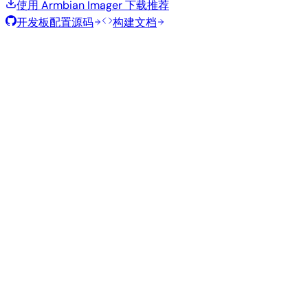
使用 Armbian Imager 下载
推荐
开发板配置源码
构建文档
滚动发布
构建日期
:
2026年7月30日
类
发行版
变体
内核
大小
下载
型
current
844
直接下载
Xfce
—
Ubuntu
6.18.41
MB
SHA
ASC
Torrent
26.04
resolute
Minimal
current
331
直接下载
—
(CLI)
6.18.40
MB
SHA
ASC
Torrent
Debian 13
trixie