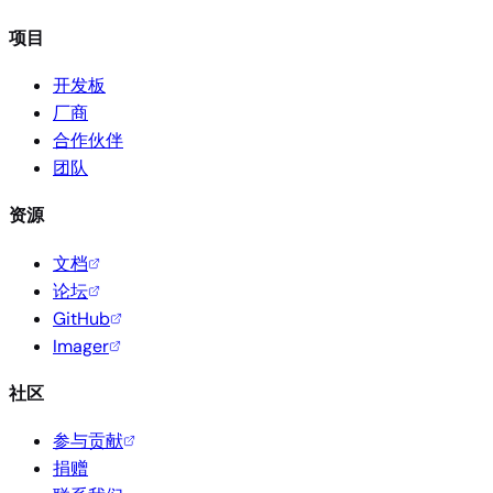
项目
开发板
厂商
合作伙伴
团队
资源
文档
论坛
GitHub
Imager
社区
参与贡献
捐赠