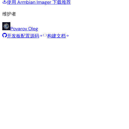
使用 Armbian Imager 下载
推荐
维护者
Povarov Oleg
开发板配置源码
构建文档
滚动发布
构建日期
:
2026年8月7日
类
发行版
变体
内核
大小
下载
型
current
842
直接下载
Xfce
—
Ubuntu
6.18.43
MB
SHA
ASC
Torrent
26.04
resolute
Minimal
current
338
直接下载